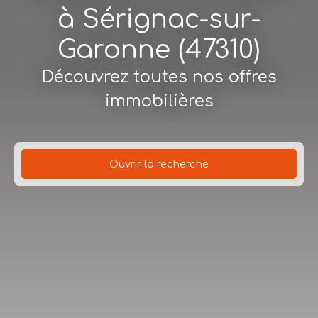
à Sérignac-sur-
Garonne (47310)
Découvrez toutes nos offres
immobilières
Ouvrir la recherche
Type d'offre
Location
Type de bien
Maison
Loyer max (€/mois)