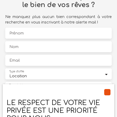
le bien de vos rêves ?
Ne manquez plus aucun bien correspondant à votre
recherche en vous inscrivant à notre alerte mail !
Prénom
Nom
Email
Type d'offre
Location
Type de bien
Maison
Localisation
LE RESPECT DE VOTRE VIE
Sérignac-sur-Garonne (47310)
PRIVÉE EST UNE PRIORITÉ
Loyer max (€/mois)