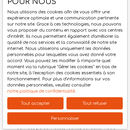
POUR NOUS
Nous utilisons des cookies afin de vous offrir une
Surface min (m²)
expérience optimale et une communication pertinente
sur notre site. Grace à ces technologies, nous pouvons
Pièces min
vous proposer du contenu en rapport avec vos centres
d'intérêt. Ils nous permettent également d'améliorer la
J'accepte le traitement de mes données
qualité de nos services et la convivialité de notre site
personnelles conformément au RGPD. Si vous ne
internet. Nous utiliserons uniquement les données
souhaitez pas faire l'objet de prospection
personnelles pour lesquelles vous avez donné votre
commerciale par voie téléphonique, vous pouvez
accord. Vous pouvez les modifier à n'importe quel
vous inscrire gratuitement sur la liste d'opposition
moment via la rubrique ″Gérer les cookies″ en bas de
au démarchage téléphonique, prévu par l'article
notre site, à l'exception des cookies essentiels à son
L223-1 du code de la consommation, sur le site
fonctionnement. Pour plus d'informations sur vos
Internet www.bloctel.gouv.fr ou par courrier
données personnelles, veuillez consulter
adressé à :
notre politique de confidentialité
.
Société Worldline, Service Bloctel, CS 61311, 41013
Tout accepter
Tout refuser
BLOIS CEDEX.
Personnaliser
Pour en savoir plus sur le traitement de vos
données personnelles, veuillez consulter notre