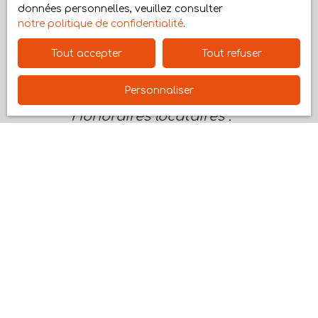
prestataire extérieur qualifié ou huissier de
données personnelles, veuillez consulter
justice)
notre politique de confidentialité
.
Tout accepter
Si le cumul de ces tarifs dépasse le
Tout refuser
montant du loyer, les honoraires seront
plafonnés
au montant de celui-ci
Personnaliser
Honoraires locataires :
8€ du m2
pour la partie
commercialisation / visites / dossiers,
+ 3 € du m2
rédaction du bail
pour la
prestation d'état des lieux (réalisée par un
prestataire extérieur qualifié ou huissier de
justice)
Si le cumul de ces tarifs dépasse le
montant du loyer, les honoraires seront
plafonnés
au montant de celui-ci