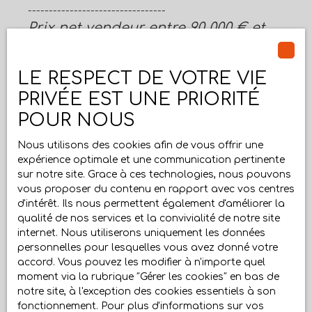
---------------------------------
Prix net vendeur entre 90 000 € et
350 000 €
6%
LE RESPECT DE VOTRE VIE
---------------------------------
PRIVÉE EST UNE PRIORITÉ
Prix net vendeur supérieur à 350
POUR NOUS
000 €
5%
Nous utilisons des cookies afin de vous offrir une
expérience optimale et une communication pertinente
sur notre site. Grace à ces technologies, nous pouvons
LOCATION
vous proposer du contenu en rapport avec vos centres
d'intérêt. Ils nous permettent également d'améliorer la
qualité de nos services et la convivialité de notre site
Honoraires bailleurs :
internet. Nous utiliserons uniquement les données
personnelles pour lesquelles vous avez donné votre
8€ du m2
pour la partie
accord. Vous pouvez les modifier à n'importe quel
commercialisation / visites / dossiers,
moment via la rubrique ″Gérer les cookies″ en bas de
+ 3 € du m2
rédaction du bail
pour la
notre site, à l'exception des cookies essentiels à son
prestation d'état des lieux (réalisée par un
fonctionnement. Pour plus d'informations sur vos