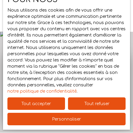
œuvrons ensemble à transformer votre projet en
une
Nous utilisons des cookies afin de vous offrir une
vente réussie.
expérience optimale et une communication pertinente
sur notre site. Grace à ces technologies, nous pouvons
vous proposer du contenu en rapport avec vos centres
d'intérêt. Ils nous permettent également d'améliorer la
qualité de nos services et la convivialité de notre site
internet. Nous utiliserons uniquement les données
personnelles pour lesquelles vous avez donné votre
accord. Vous pouvez les modifier à n'importe quel
moment via la rubrique ″Gérer les cookies″ en bas de
Convaincu ? Contactez-
notre site, à l'exception des cookies essentiels à son
nous pour échangez sur
fonctionnement. Pour plus d'informations sur vos
données personnelles, veuillez consulter
votre projet de vente.
notre politique de confidentialité
.
Tout accepter
Tout refuser
Contactez-nous
Personnaliser