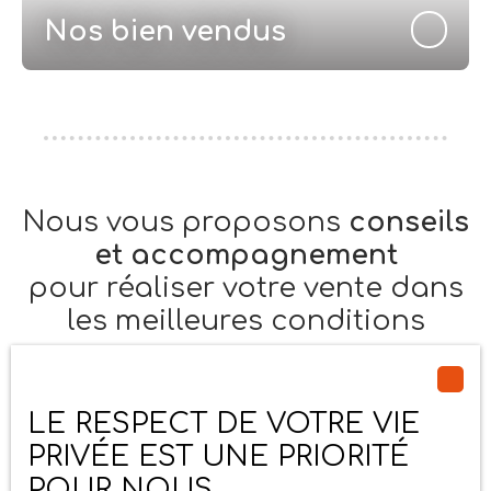
Nos bien vendus
Nous vous proposons
conseils
et accompagnement
pour réaliser votre vente dans
les meilleures conditions
Pour une mise en vente efficace
, appuyez-vous sur le
savoir-faire d'une agence de confiance. Nous mettons
LE RESPECT DE VOTRE VIE
un point d'honneur à assurer un
suivi personnalisé
,
PRIVÉE EST UNE PRIORITÉ
afin que la base du contrat que nous passons
POUR NOUS
ensemble soit la plus saine possible. Ainsi, nous