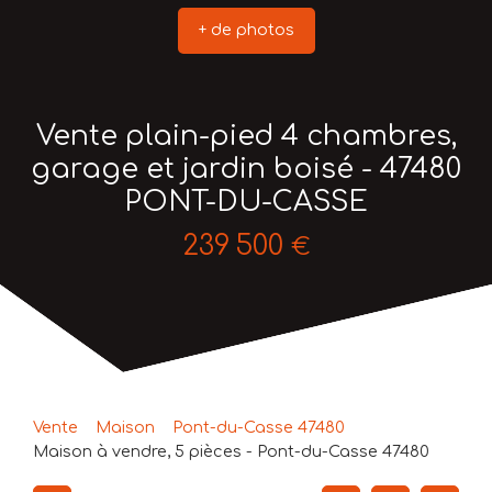
+ de photos
Vente plain-pied 4 chambres,
garage et jardin boisé - 47480
PONT-DU-CASSE
239 500
€
Vente
Maison
Pont-du-Casse 47480
Maison à vendre, 5 pièces - Pont-du-Casse 47480