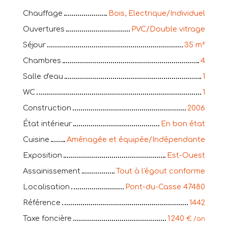
Chauffage
Bois, Electrique/Individuel
Ouvertures
PVC/Double vitrage
Séjour
35
m²
Chambres
4
Salle d'eau
1
WC
1
Construction
2006
État intérieur
En bon état
Cuisine
Aménagée et équipée/Indépendante
Exposition
Est-Ouest
Assainissement
Tout à l'égout conforme
Localisation
Pont-du-Casse 47480
Référence
1442
Taxe foncière
1 240
€ /an