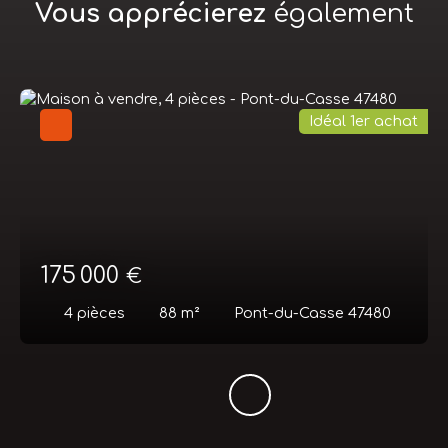
Vous apprécierez
également
Idéal 1er achat
175 000
€
4
pièces
88
m²
Pont-du-Casse 47480