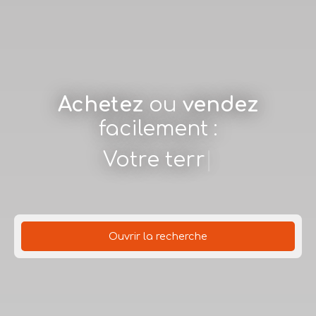
Achetez
ou
vendez
facilement :
Votre terrain
|
Ouvrir la recherche
Type d'offre
Vente
Type de bien