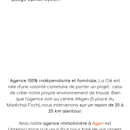
Ag
e
n
ce
100%
indépend
a
n
te
e
t
f
a
m
il
i
a
l
e
, La Clé est
née d'une volonté commune de porter un projet : celui
de créer notre propre environnement de travail. Bien
que l'agence soit au centre d'Agen (5 place du
Maréchal Foch), nous intervenons
sur un rayon de 20 à
25 km alentour.
Ainsi, notre
agence immobilière à
Agen
est
l'interlocutrice qu'il vous faut pour faire de vos projets