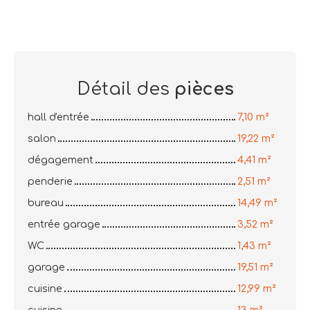
Détail des
pièces
hall d'entrée
7,10 m²
salon
19,22 m²
dégagement
4,41 m²
penderie
2,51 m²
bureau
14,49 m²
entrée garage
3,52 m²
WC
1,43 m²
garage
19,51 m²
cuisine
12,99 m²