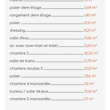
cuisine
13 m²
palier demi étage
2,64 m²
rangement demi étage
1,43 m²
palier
8,13 m²
dressing
8,21 m²
salle d'eau
4,56 m²
wc avec lave-main et bidet
3,63 m²
chambre 2
18,35 m²
salle de bains
5,70 m²
chambre double 3
31,51 m²
palier
7,56 m²
chambre 4 mansardée
30 m²
bureau / salle de jeux
10,16 m²
chambre 5 mansardée
27 m²