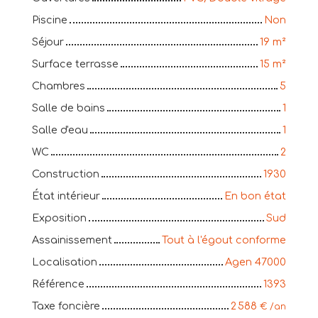
Piscine
Non
Séjour
19
m²
Surface terrasse
15
m²
Chambres
5
Salle de bains
1
Salle d'eau
1
WC
2
Construction
1930
État intérieur
En bon état
Exposition
Sud
Assainissement
Tout à l'égout conforme
Localisation
Agen 47000
Référence
1393
Taxe foncière
2 588
€ /an