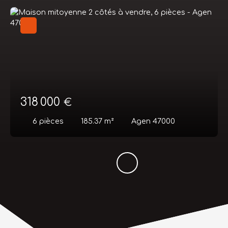
318 000
€
6
pièces
185.37
m²
Agen 47000