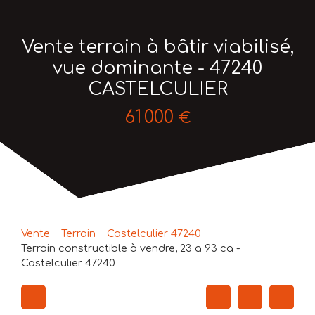
Vente terrain à bâtir viabilisé,
vue dominante - 47240
CASTELCULIER
61 000
€
Vente
Terrain
Castelculier 47240
Terrain constructible à vendre, 23 a 93 ca -
Castelculier 47240